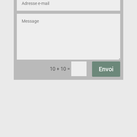
Envoi
=
10 + 10