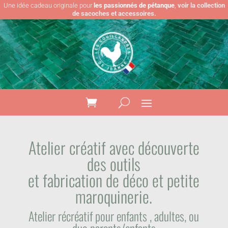
Une idée cadeau originale pour
les passionnés de pétanque
,
voir la collection
de sacoches et accessoires.
Atelier créatif avec découverte
des outils
et fabrication de déco et petite
maroquinerie.
Atelier récréatif pour enfants , adultes, ou