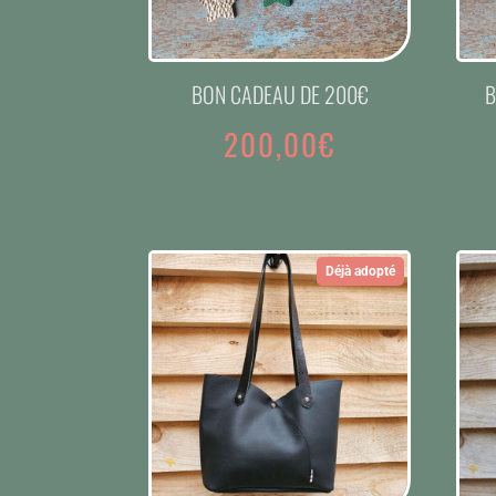
BON CADEAU DE 200€
B
200,00
€
Déjà adopté