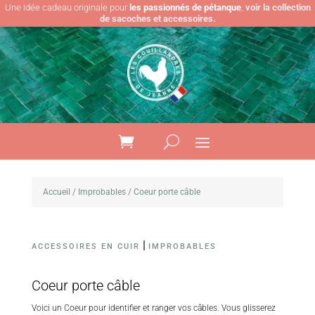
Une idée cadeau originale pour
les passionnés de pétanque
,
voir la collection
de sacoches et accessoires.
Accueil
/
Improbables
/ Coeur porte câble
|
ACCESSOIRES EN CUIR
IMPROBABLES
Coeur porte câble
Voici un Coeur pour identifier et ranger vos câbles. Vous glisserez