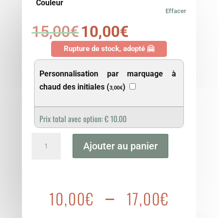
Couleur
Effacer
15,00
€
10,00
€
Le
Le
prix
prix
Rupture de stock, adopté 🤗
initial
actuel
était :
est :
Personnalisation par marquage à
15,00€.
10,00€.
chaud des initiales (
)
3,00
€
Prix total avec option:
€
10.00
quantité
Ajouter au panier
de
Etui
à
Plage
–
lunettes
10,00
€
17,00
€
de