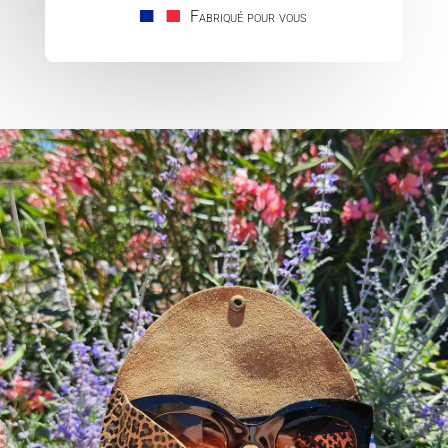
prix :
10,0
Fabriqué pour vous
à
17,00