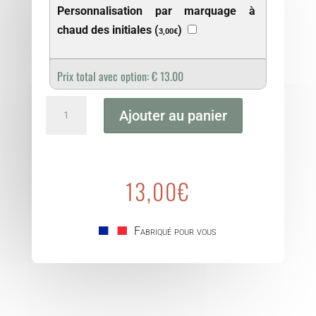
Personnalisation par marquage à
chaud des initiales (
)
3,00
€
Prix total avec option:
€
13.00
quantité
Ajouter au panier
de
Etui
carte
grise/permis
13,00
€
Fabriqué pour vous