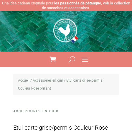
Une idée cadeau originale pour
les passionnés de pétanque
,
voir la collection
de sacoches et accessoires.
Accueil
/
Accessoires en cuir
/ Etui carte grise/permis
Couleur Rose brillant
ACCESSOIRES EN CUIR
Etui carte grise/permis Couleur Rose