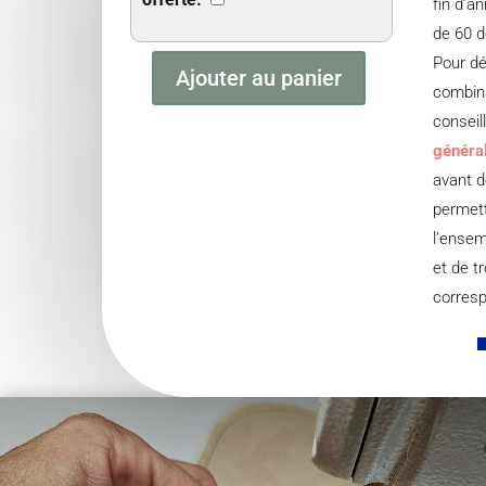
fin d’a
de 60 d
Pour dé
Ajouter au panier
quantité
combina
de
conseil
Sacoche
généra
boule
avant d
de
permett
petanque
l’ensem
personnalisable
et de t
corresp