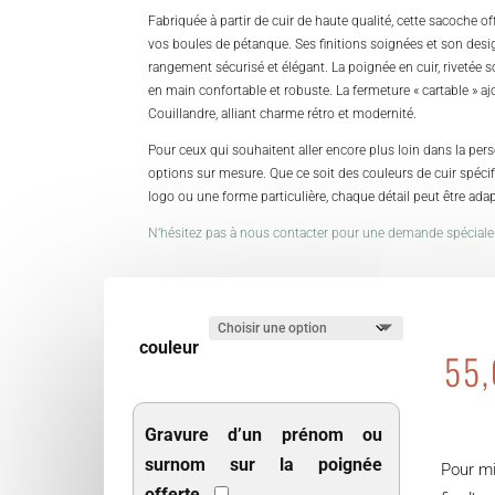
Fabriquée à partir de cuir de haute qualité, cette sacoche o
vos boules de pétanque. Ses finitions soignées et son desig
rangement sécurisé et élégant. La poignée en cuir, rivetée s
en main confortable et robuste. La fermeture « cartable » a
Couillandre, alliant charme rétro et modernité.
Pour ceux qui souhaitent aller encore plus loin dans la pe
options sur mesure. Que ce soit des couleurs de cuir spécifiq
logo ou une forme particulière, chaque détail peut être ada
N’hésitez pas à nous contacter pour une demande spéciale
couleur
55
Gravure d’un prénom ou
surnom sur la poignée
Pour mi
offerte.