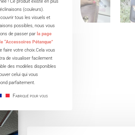
à
nnée ! Ce produit existe en plus
60,00€
éclinaisons (couleurs).
couvrir tous les visuels et
isons possibles, nous vous
lons de passer par
la page
le “Accessoires Pétanque”
e faire votre choix.Cela vous
ra de visualiser facilement
ble des modèles disponibles
rouver celui qui vous
ond parfaitement.
Fabriqué pour vous