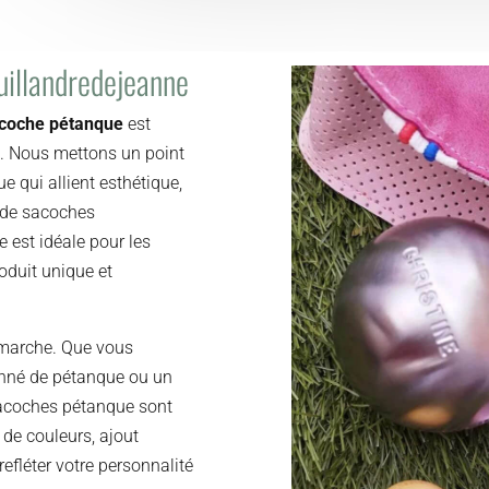
uillandredejeanne
coche pétanque
est
l. Nous mettons un point
e qui allient esthétique,
 de sacoches
e est idéale pour les
oduit unique et
émarche. Que vous
onné de pétanque ou un
sacoches pétanque sont
 de couleurs, ajout
refléter votre personnalité