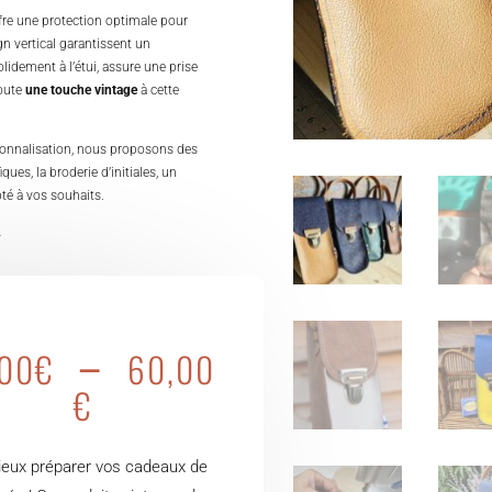
ffre une protection optimale pour
n vertical garantissent un
olidement à l’étui, assure une prise
joute
une touche vintage
à cette
rsonnalisation, nous proposons des
ues, la broderie d’initiales, un
pté à vos souhaits.
.
–
,00
€
60,00
Plage
€
de
prix :
55,00€
eux préparer vos cadeaux de