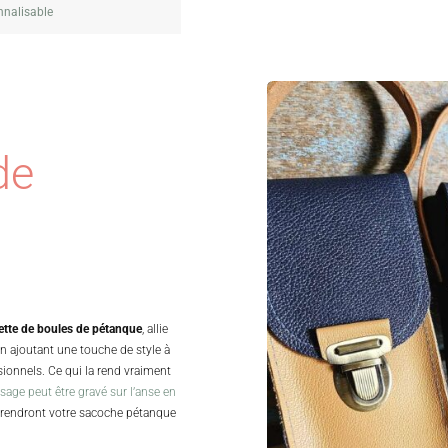
nnalisable
de
lette de boules de pétanque
, allie
en ajoutant une touche de style à
ionnels. Ce qui la rend vraiment
age peut être gravé sur l’anse en
 rendront votre sacoche pétanque