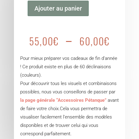
Ajouter au panier
quantité
de
Sacoche
Plag
–
55,00
€
60,00
€
boule
de
de
prix :
petanque
55,0
Pour mieux préparer vos cadeaux de fin d’année
personnalisable
à
! Ce produit existe en plus de 60 déclinaisons
60,0
(couleurs).
Pour découvrir tous les visuels et combinaisons
possibles, nous vous conseillons de passer par
la page générale “Accessoires Pétanque”
avant
de faire votre choix.Cela vous permettra de
visualiser facilement l’ensemble des modèles
disponibles et de trouver celui qui vous
correspond parfaitement.