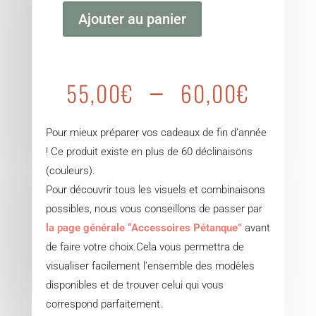
Ajouter au panier
quantité
de
Sacoche
Plag
–
55,00
€
60,00
€
boule
de
de
prix :
petanque
55,0
Pour mieux préparer vos cadeaux de fin d’année
personnalisable
à
! Ce produit existe en plus de 60 déclinaisons
60,0
(couleurs).
Pour découvrir tous les visuels et combinaisons
possibles, nous vous conseillons de passer par
la page générale “Accessoires Pétanque”
avant
de faire votre choix.Cela vous permettra de
visualiser facilement l’ensemble des modèles
disponibles et de trouver celui qui vous
correspond parfaitement.