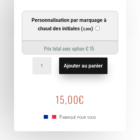
Personnalisation par marquage à
chaud des initiales (
)
3,00
€
Prix total avec option:
€
15
quantité
de
Ajouter au panier
Etui
protège
Passeport
15,00
€
Fabriqué pour vous