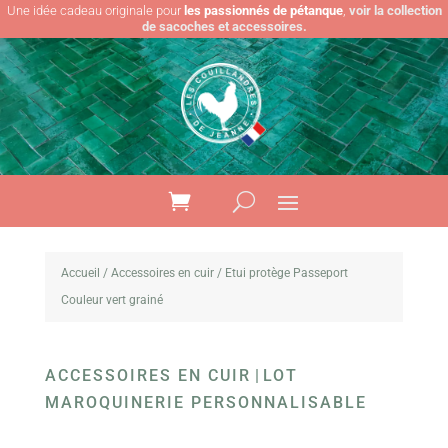
Une idée cadeau originale pour
les passionnés de pétanque
,
voir la collection
de sacoches et accessoires.
Accueil
/
Accessoires en cuir
/ Etui protège Passeport
Couleur vert grainé
ACCESSOIRES EN CUIR
|
LOT
MAROQUINERIE PERSONNALISABLE