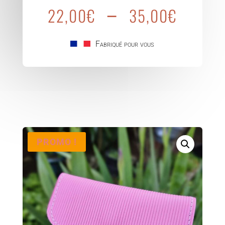
Plage
–
Zouillandre
22,00
€
35,00
€
de
Cuir
prix :
22,0
Fabriqué pour vous
à
35,0
PROMO !