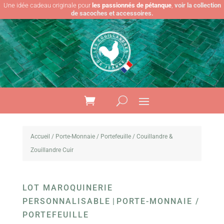
Une idée cadeau originale pour
les passionnés de pétanque
,
voir la collection
de sacoches et accessoires.
Accueil
/
Porte-Monnaie / Portefeuille
/ Couillandre &
Zouillandre Cuir
LOT MAROQUINERIE
PERSONNALISABLE
|
PORTE-MONNAIE /
PORTEFEUILLE