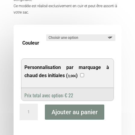
Ce modèle est réalisé exclusivement en cuir et peut être assorti à
votre sac.
Couleur
Personnalisation par marquage à
chaud des initiales (
)
3,00
€
Prix total avec option:
€
22
quantité
Ajouter au panier
de
Couillandre
&