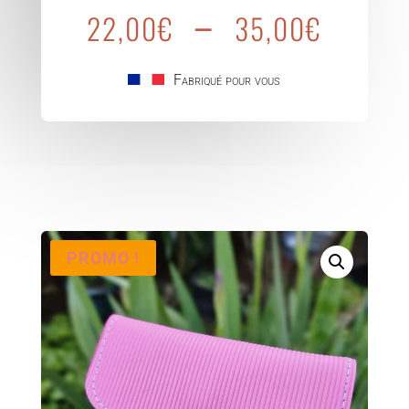
Plage
–
Zouillandre
22,00
€
35,00
€
de
Cuir
prix :
22,0
Fabriqué pour vous
à
35,0
PROMO !