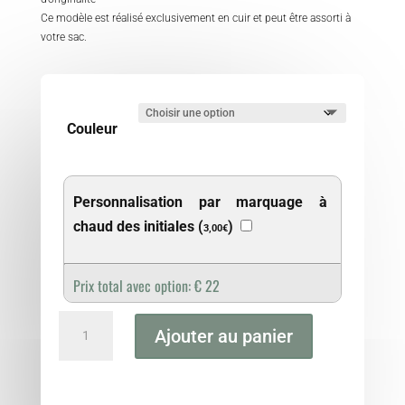
Ce modèle est réalisé exclusivement en cuir et peut être assorti à
votre sac.
Couleur
Personnalisation par marquage à
chaud des initiales (
)
3,00
€
Prix total avec option:
€
22
quantité
Ajouter au panier
de
Couillandre
&