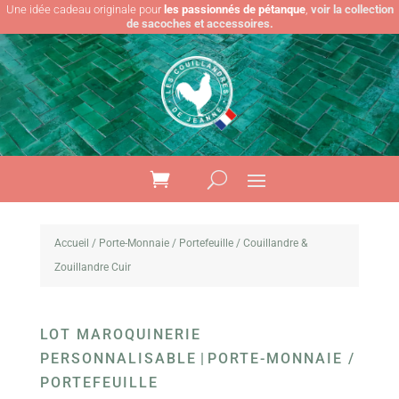
Une idée cadeau originale pour
les passionnés de pétanque
,
voir la collection
de sacoches et accessoires.
Accueil
/
Porte-Monnaie / Portefeuille
/ Couillandre &
Zouillandre Cuir
LOT MAROQUINERIE
PERSONNALISABLE
|
PORTE-MONNAIE /
PORTEFEUILLE