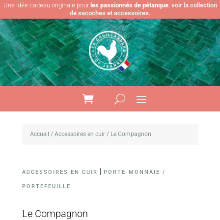
Une idée cadeau originale pour
les passionnés de pétanque
,
voir la collection
de sacoches et accessoires.
Accueil
/
Accessoires en cuir
/ Le Compagnon
|
ACCESSOIRES EN CUIR
PORTE-MONNAIE /
PORTEFEUILLE
Le Compagnon