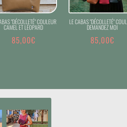
ABAS "DÉCOLLETÉ" COULEUR
LE CABAS "DÉCOLLETÉ" COU
CAMEL ET LÉOPARD
DEMANDEZ MOI
85,00
€
85,00
€