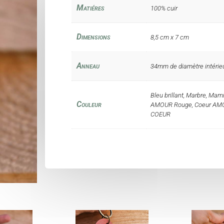
Matiéres
100% cuir
Dimensions
8,5 cm x 7 cm
Anneau
34mm de diamètre intérieu
Bleu brillant, Marbre, Ma
Couleur
AMOUR Rouge, Coeur AMOU
COEUR