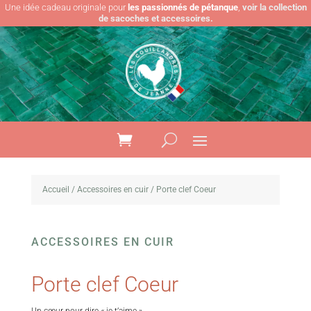
Une idée cadeau originale pour
les passionnés de pétanque
,
voir la collection
de sacoches et accessoires.
Accueil
/
Accessoires en cuir
/ Porte clef Coeur
ACCESSOIRES EN CUIR
Porte clef Coeur