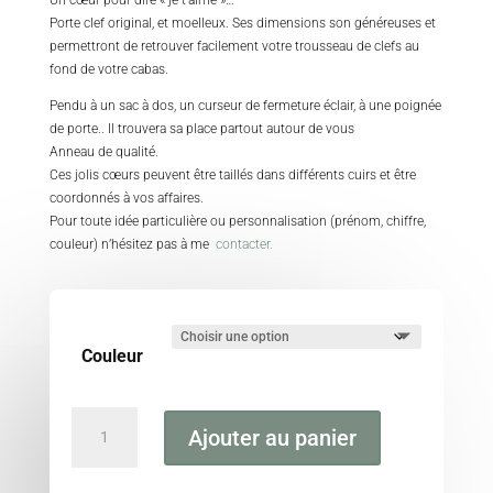
Un cœur pour dire « je t’aime »…
Porte clef original, et moelleux. Ses dimensions son généreuses et
permettront de retrouver facilement votre trousseau de clefs au
fond de votre cabas.
Pendu à un sac à dos, un curseur de fermeture éclair, à une poignée
de porte.. Il trouvera sa place partout autour de vous
Anneau de qualité.
Ces jolis cœurs peuvent être taillés dans différents cuirs et être
coordonnés à vos affaires.
Pour toute idée particulière ou personnalisation (prénom, chiffre,
couleur) n’hésitez pas à me
contacter.
Couleur
quantité
Ajouter au panier
de
Porte