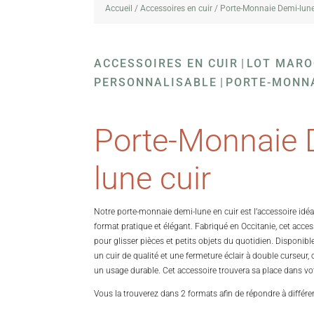
Accueil
/
Accessoires en cuir
/ Porte-Monnaie Demi-lune
ACCESSOIRES EN CUIR
|
LOT MARO
PERSONNALISABLE
|
PORTE-MONNA
Porte-Monnaie 
lune cuir
Notre porte-monnaie demi-lune en cuir est l’accessoire idé
format pratique et élégant. Fabriqué en Occitanie, cet acces
pour glisser pièces et petits objets du quotidien. Disponible
un cuir de qualité et une fermeture éclair à double curseur, 
un usage durable. Cet accessoire trouvera sa place dans vo
Vous la trouverez dans 2 formats afin de répondre à différen