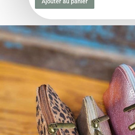
Ajouter au panier
Monnaie
Demi-
lune
cuir