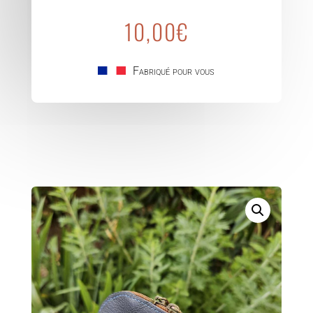
Monnaie
Demi-
10,00
€
lune
cuir
Fabriqué pour vous