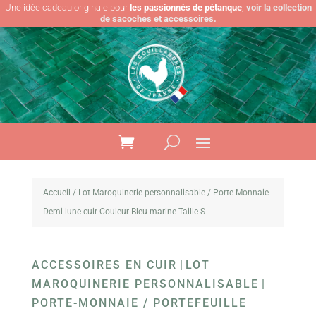
Une idée cadeau originale pour
les passionnés de pétanque
,
voir la collection
de sacoches et accessoires.
Accueil
/
Lot Maroquinerie personnalisable
/ Porte-Monnaie
Demi-lune cuir Couleur Bleu marine Taille S
ACCESSOIRES EN CUIR
|
LOT
MAROQUINERIE PERSONNALISABLE
|
PORTE-MONNAIE / PORTEFEUILLE