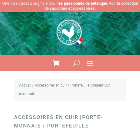
Une idée cadeau originale pour
les passionnés de pétanque
,
voir la collection
de sacoches et accessoires.
Accueil
/
Accessoires en cuir
/ Portefeuille Couleur Sur
demande
ACCESSOIRES EN CUIR
|
PORTE-
MONNAIE / PORTEFEUILLE