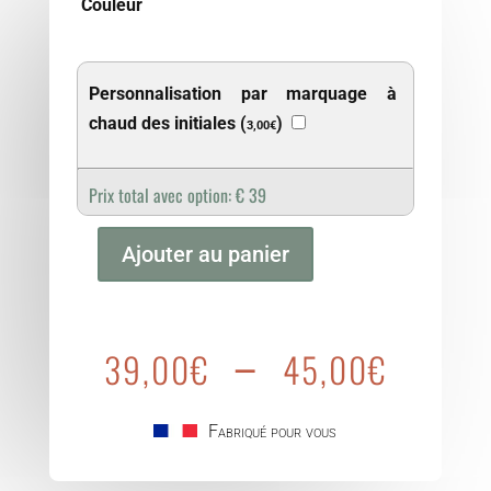
Couleur
Personnalisation par marquage à
chaud des initiales (
)
3,00
€
Prix total avec option:
€
39
Ajouter au panier
quantité
de
Agathe
Plage
–
39,00
€
45,00
€
de
prix :
39,0
Fabriqué pour vous
à