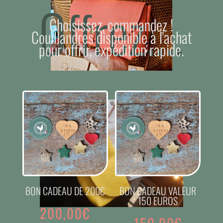
Offrez....
Choisissez, commandez !
Couillandres disponible à l'achat
pour offrir, expédition rapide.
BON CADEAU DE 200€
BON CADEAU VALEUR
150 EUROS
200,00
€