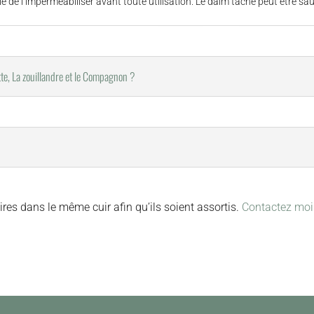
able de l’imperméabiliser avant toute utilisation. Le daim tâché peut être s
ette, La zouillandre et le Compagnon ?
ires dans le même cuir afin qu’ils soient assortis.
Contactez moi