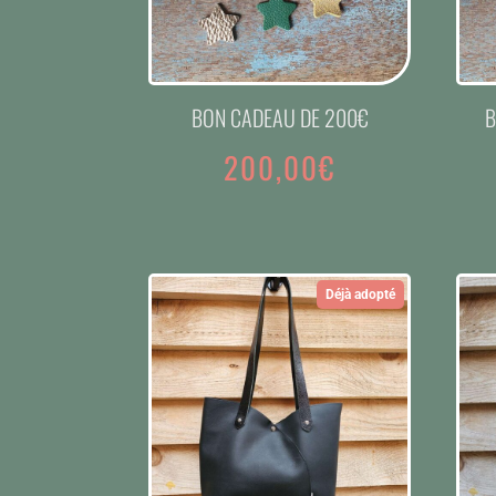
BON CADEAU DE 200€
B
200,00
€
Déjà adopté