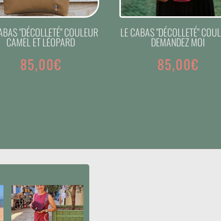
ABAS "DÉCOLLETÉ" COULEUR
LE CABAS "DÉCOLLETÉ" COU
CAMEL ET LÉOPARD
DEMANDEZ MOI
85,00
€
85,00
€