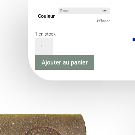
Couleur
Effacer
1 en stock
quantité
de
La
Ajouter au panier
Couillandrette