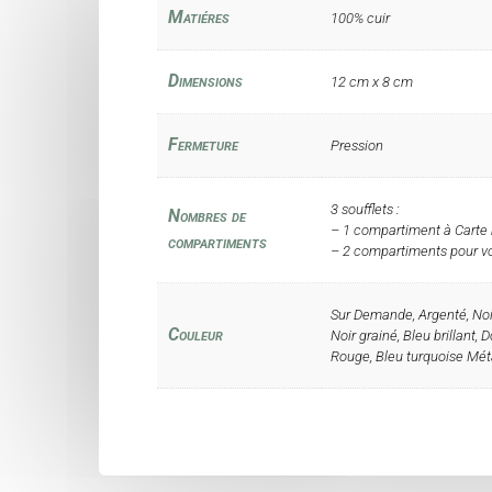
Matiéres
100% cuir
Dimensions
12 cm x 8 cm
Fermeture
Pression
3 soufflets :
Nombres de
– 1 compartiment à Carte
compartiments
– 2 compartiments pour vot
Sur Demande, Argenté, Noir
Couleur
Noir grainé, Bleu brillant, Do
Rouge, Bleu turquoise Mét