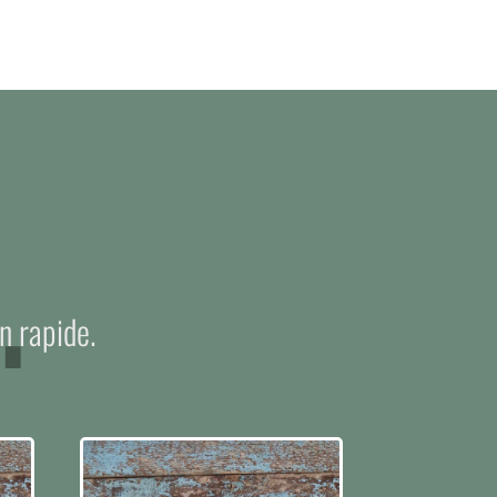
.
n rapide.