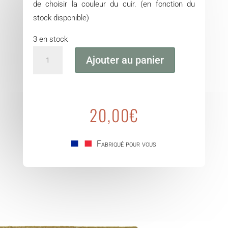
de choisir la couleur du cuir. (en fonction du
stock disponible)
3 en stock
quantité
Ajouter au panier
de
La
Couillandrette
20,00
€
Fabriqué pour vous