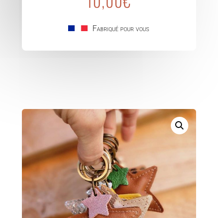
10,00
€
en
cuir
Fabriqué pour vous