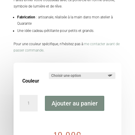
Faites briller votre trousseau avec ce porte-clé en forme d’étoile,
symbole de lumière et de rêve.
Fabrication
:
artisanale, réalisée à la main dans mon atelier à
Quarante
Une idée cadeau pétillante pour petits et grands.
Pour une couleur spécifique, n’hésitez pas à
me contacter avant de
passer commande
.
Couleur
quantité
Ajouter au panier
de
Porte-
clé
Étoile