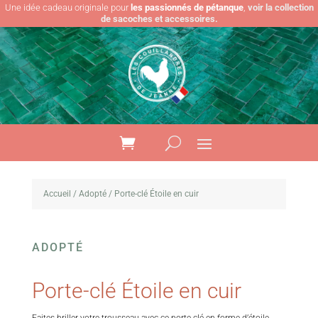
Une idée cadeau originale pour
les passionnés de pétanque
,
voir la collection
de sacoches et accessoires.
Accueil
/
Adopté
/ Porte-clé Étoile en cuir
ADOPTÉ
Porte-clé Étoile en cuir